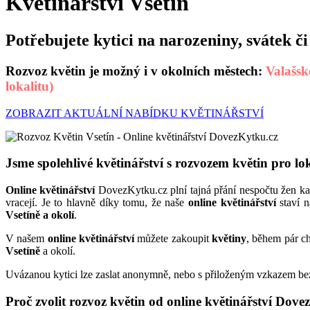
Květinářství Vsetín
Potřebujete kytici na narozeniny, svátek či
Rozvoz květin je možný i v okolních městech:
Valašsk
lokalitu)
ZOBRAZIT AKTUÁLNÍ NABÍDKU KVĚTINÁŘSTVÍ
Jsme spolehlivé květinářství s rozvozem květin pro lok
Online květinářství
DovezKytku.cz plní tajná přání nespočtu žen kaž
vracejí. Je to hlavně díky tomu, že naše
online květinářství
staví n
Vsetíně a okolí
.
V našem
online květinářství
můžete zakoupit
květiny
, během pár ch
Vsetíně
a okolí.
Uvázanou kytici lze zaslat anonymně, nebo s přiloženým vzkazem bez 
Proč zvolit rozvoz květin od online květinářství Dov