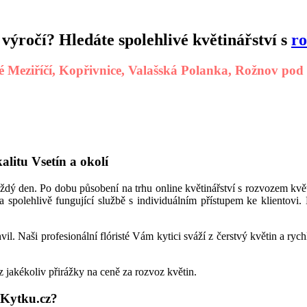
 výročí? Hledáte spolehlivé
květinářství s
ro
é Meziříčí, Kopřivnice, Valašská Polanka, Rožnov pod 
alitu Vsetín a okolí
dý den. Po dobu působení na trhu online květinářství s rozvozem květ
a spolehlivě fungující službě s individuálním přístupem ke kliento
vil. Naši profesionální flóristé Vám kytici sváží z čerstvý květin a 
jakékoliv přirážky na ceně za rozvoz květin.
ezKytku.cz?