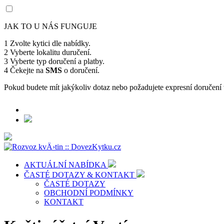
JAK TO U NÁS FUNGUJE
1
Zvolte kytici dle nabídky.
2
Vyberte lokalitu duručení.
3
Vyberte typ doručení a platby.
4
Čekejte na
SMS
o doručení.
Pokud budete mít jakýkoliv dotaz nebo požadujete expresní doručení 
+420 732 596 732
AKTUÁLNÍ NABÍDKA
ČASTÉ DOTAZY & KONTAKT
ČASTÉ DOTAZY
OBCHODNÍ PODMÍNKY
KONTAKT